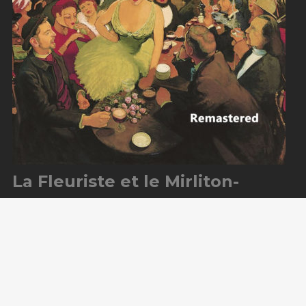
La Fleuriste et le Mirliton-
Professional Remix
Blog
Dates de concert
Bio
Contact
Shop