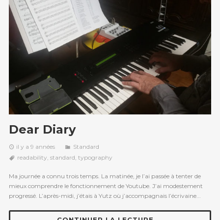
Dear Diary
il y a 9 années
Standard
readability
,
standard
,
typography
Ma journée a connu trois temps. La matinée, je l’ai passée à tenter de
mieux comprendre le fonctionnement de Youtube. J’ai modestement
progressé. L’après-midi, j’étais à Yutz où j’accompagnais l’écrivaine...
CONTINUER LA LECTURE →