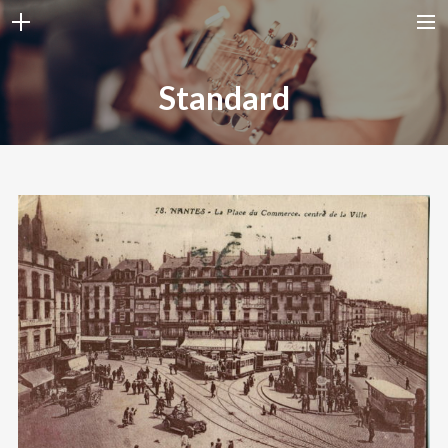
ACCUEIL
Standard
DISCOGRAPHIE
DATES CONCERTS
SHOP
BLOG
BIO
PHOTOS
VIDEOS
PAGES
CONTACT
BUY