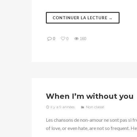
CONTINUER LA LECTURE →
0
0
160
When I’m without you
il y a 9 années
Non classé
Les chansons de non-amour ne sont pas si f
of love, or even hate, are not so frequent. He