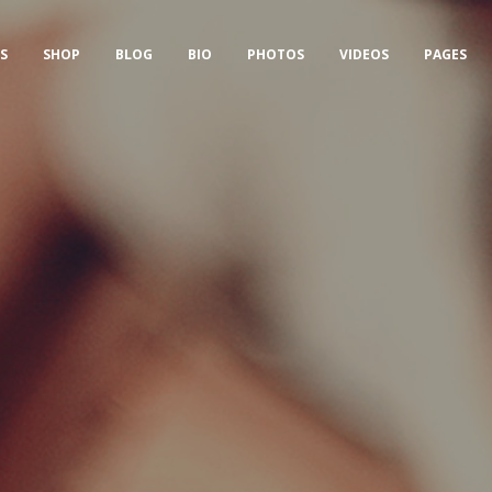
S
SHOP
BLOG
BIO
PHOTOS
VIDEOS
PAGES