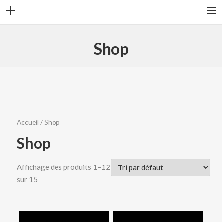
ACCUEIL
Shop
DISCOGRAPHIE
DATES CONCERTS
SHOP
BLOG
Accueil
/ Shop
BIO
Shop
PHOTOS
VIDEOS
Affichage des produits 1–12
sur 15
PAGES
CONTACT
BUY