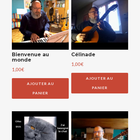
PANIER
RECHERCHE
Bienvenue au
Célinade
monde
1,00
€
1,00
€
AJOUTER AU
AJOUTER AU
PANIER
PANIER