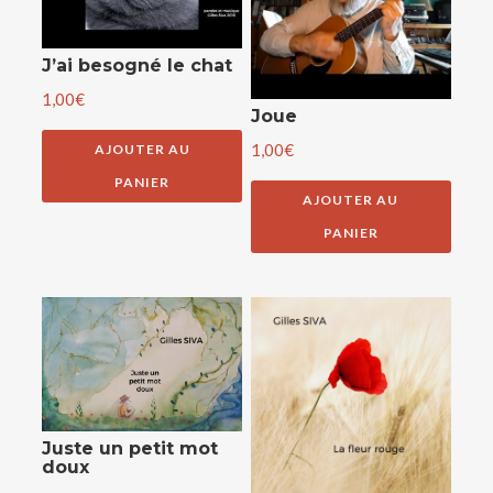
J’ai besogné le chat
1,00
€
Joue
1,00
€
AJOUTER AU
PANIER
AJOUTER AU
PANIER
Juste un petit mot
doux