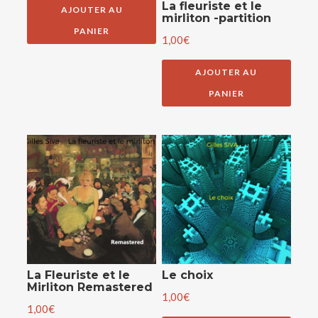
La fleuriste et le
AJOUTER AU
mirliton -partition
PANIER
1,00
€
AJOUTER AU
PANIER
La Fleuriste et le
Le choix
Mirliton Remastered
1,00
€
1,00
€