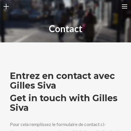
ACCUEIL
Contact
DISCOGRAPHIE
DATES CONCERTS
SHOP
BLOG
Entrez en contact avec
BIO
Gilles Siva
PHOTOS
Get in touch with Gilles
VIDEOS
Siva
PAGES
CONTACT
Pour cela remplissez le formulaire de contact ci-
BUY