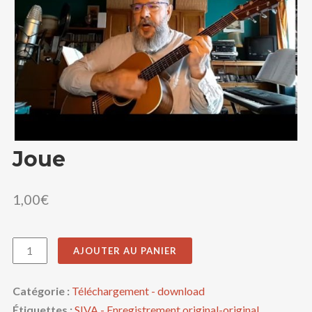
PANIER
RECHERCHE
Joue
1,00
€
Quantité
AJOUTER AU PANIER
Catégorie :
Téléchargement - download
Étiquettes :
SIVA - Enregistrement original-original